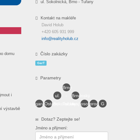
ul. Sokolnická, Brno - Tuřany
Kontakt na makléře
David Holub
+420 605 931 999
info@realityholub.cz
ého domu
Číslo zakázky
GarT
Parametry
Brno
jmout i
ul.
-
Brněnský
garáž
Ostatní
Sokolnická
Tuřany
kraj
osobní
prodej
G
ní výstavbě
Dotaz? Zeptejte se!
Jméno a přijmení: