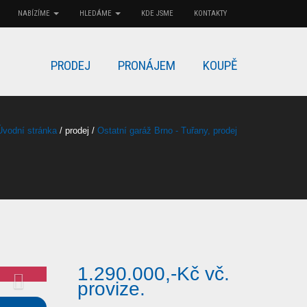
NABÍZÍME
HLEDÁME
KDE JSME
KONTAKTY
PRODEJ
PRONÁJEM
KOUPĚ
Úvodní stránka
/ prodej /
Ostatní garáž Brno - Tuřany, prodej
1.290.000,-Kč vč.
provize.