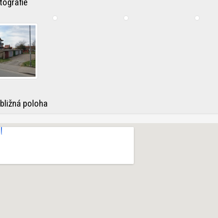
ografie
bližná poloha