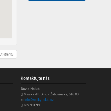
ut stránku
Kontaktujte nás
David Holub
Minská 44, Brno - Žabovřesky, 616 00
info@realityholub.cz
605 931 999