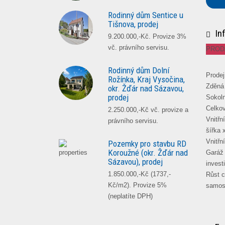
Rodinný dům Sentice u
Tišnova, prodej
In
9.200.000,-Kč. Provize 3%
vč. právního servisu.
PROD
Rodinný dům Dolní
Prodej
Rožínka, Kraj Vysočina,
Zděná 
okr. Žďár nad Sázavou,
prodej
Sokoln
Celkov
2.250.000,-Kč vč. provize a
Vnitřn
právního servisu.
šířka 
Vnitřn
Pozemky pro stavbu RD
Koroužné (okr. Žďár nad
Garáž 
Sázavou), prodej
invest
1.850.000,-Kč (1737,-
Růst c
Kč/m2). Provize 5%
samost
(neplatíte DPH)