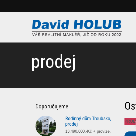
prodej
Ost
Doporučujeme
Rodinný dům Troubsko,
PROD
prodej
13.490.000,-Kč + provize.