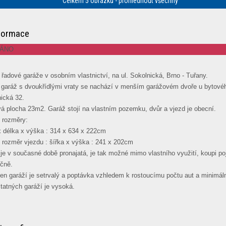
Celkem 5 obrázků - prohlédnout všechny
formace
ÁNO
 řadové garáže v osobním vlastnictví, na ul. Sokolnická, Brno - Tuřany.
garáž s dvoukřídlými vraty se nachází v menším garážovém dvoře u bytov
ická 32.
á plocha 23m2. Garáž stojí na vlastním pozemku, dvůr a vjezd je obecní.
í rozměry:
x délka x výška : 314 x 634 x 222cm
í rozměr vjezdu : šířka x výška : 241 x 202cm
je v současné době pronajatá, je tak možné mimo vlastního využití, koupi po
ičně.
en garáží je setrvalý a poptávka vzhledem k rostoucímu počtu aut a minimál
atných garáží je vysoká.