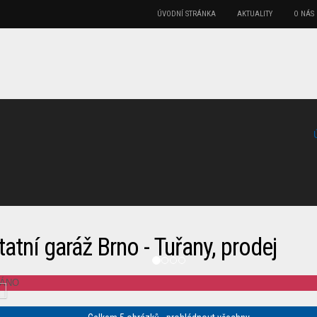
ÚVODNÍ STRÁNKA
AKTUALITY
O NÁS
atní garáž Brno - Tuřany, prodej
ÁNO