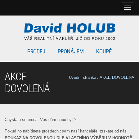
Rozbal
naviga
PRODEJ
PRONÁJEM
KOUPĚ
AKCE
Úvodní stránka
/
AKCE DOVOLENÁ
DOVOLENÁ
Chystáte se prodat Váš dům nebo byt ?
Pokud ho nabídnete prostřednictvím naší kanceláře, získáte od nás
POUKAZ NA DOVOLENOU DLE VLASTNÍHO VÝBĚRU V HODNOTĚ