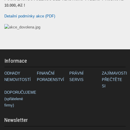
10.000,-Kč !
Detailní podmínky akce (PDF)
Informace
ODHADY
FINANČNÍ
PRÁVNÍ
ZAJÍMAVOSTI
NEMOVITOSTÍ
PORADENSTVÍ
SERVIS
PŘEČTĚTE
SI
DOPORUČUJEME
(spřátelené
firmy)
Newsletter