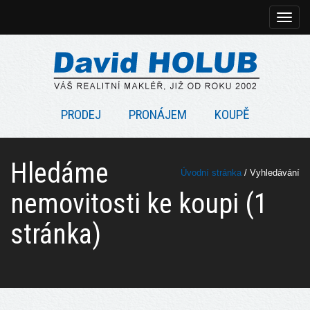
Rozbal
naviga
PRODEJ
PRONÁJEM
KOUPĚ
Hledáme
Úvodní stránka
/ Vyhledávání
nemovitosti ke koupi (1
stránka)