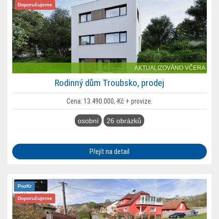
Doporučujeme
AKTUALIZOVÁNO VČERA
Rodinný dům Troubsko, prodej
Cena: 13.490.000,-Kč + provize.
osobní
26 obrázků
Přejít na detail
PozKr
Doporučujeme