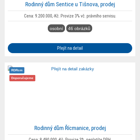
Rodinný dům Sentice u Tišnova, prodej
Cena: 9.200.000,-Kč. Provize 3% vč. právního servisu.
osobní
46 obrázků
Přejít na detail
RDRcm
Doporučujeme
Rodinný dům Řícmanice, prodej
Cena: 8.490.000,-Kč. Provize 3%, neplatíte DPH.