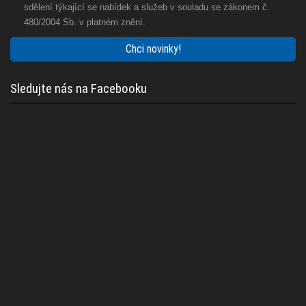
sdělení týkající se nabídek a služeb v souladu se zákonem č.
480/2004 Sb. v platném znění.
Chci novinky!
Sledujte nás na Facebooku