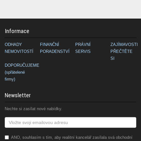
Informace
ODHADY
FINANČNÍ
PRÁVNÍ
ZAJÍMAVOSTI
NEMOVITOSTÍ
PORADENSTVÍ
SERVIS
PŘEČTĚTE
SI
DOPORUČUJEME
(spřátelené
firmy)
Newsletter
Nechte si zasílat nové nabídky.
ANO, souhlasím s tím, aby realitní kancelář zasílala svá obchodní