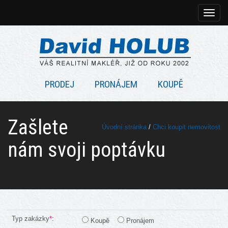
Rozbal
naviga
PRODEJ
PRONÁJEM
KOUPĚ
Zašlete
Úvodní stránka
/
Chci koupit nemovitost
nám svoji poptávku
Typ zakázky
*
:
Koupě
Pronájem