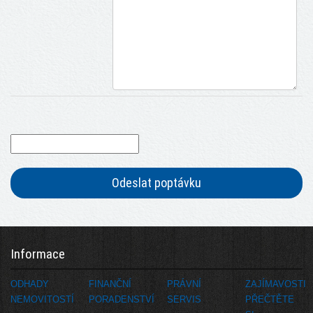
Odeslat poptávku
Informace
ODHADY
FINANČNÍ
PRÁVNÍ
ZAJÍMAVOSTI
NEMOVITOSTÍ
PORADENSTVÍ
SERVIS
PŘEČTĚTE