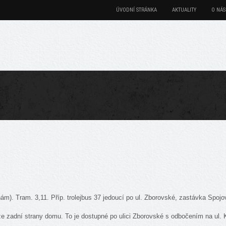
ÚVODNÍ STRÁNKA
AKTUALITY
O NÁS
nám). Tram. 3,11. Příp. trolejbus 37 jedoucí po ul. Zborovské, zastávka Spoj
 ze zadní strany domu. To je dostupné po ulici Zborovské s odbočením na ul.