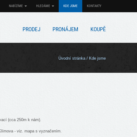
NABÍZÍME
HLEDÁME
KDE JSME
KONTAKTY
PRODEJ
PRONÁJEM
KOUPĚ
Úvodní stránka
/
Kde jsme
ovací (cca 250m k nám).
 Klímova - viz. mapa s vyznačením.