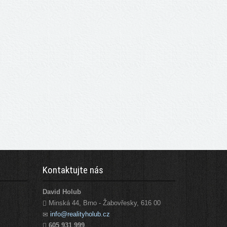
Kontaktujte nás
David Holub
Minská 44, Brno - Žabovřesky, 616 00
info@realityholub.cz
605 931 999