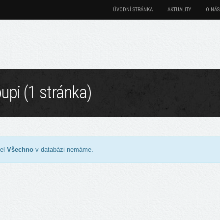
ÚVODNÍ STRÁNKA
AKTUALITY
O NÁS
pi (1 stránka)
el
Všechno
v databázi nemáme.