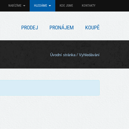
NABÍZÍME
HLEDÁME
KDE JSME
KONTAKTY
PRODEJ
PRONÁJEM
KOUPĚ
Úvodní stránka
/ Vyhledávání