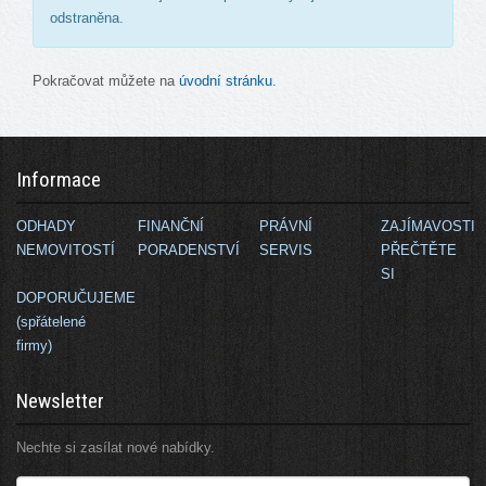
odstraněna.
Pokračovat můžete na
úvodní stránku
.
Informace
ODHADY
FINANČNÍ
PRÁVNÍ
ZAJÍMAVOSTI
NEMOVITOSTÍ
PORADENSTVÍ
SERVIS
PŘEČTĚTE
SI
DOPORUČUJEME
(spřátelené
firmy)
Newsletter
Nechte si zasílat nové nabídky.