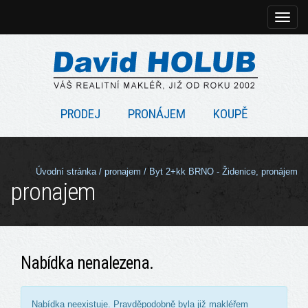
Rozbal
naviga
PRODEJ
PRONÁJEM
KOUPĚ
Úvodní stránka
/ pronajem /
Byt 2+kk BRNO - Židenice, pronájem
pronajem
Nabídka nenalezena.
Nabídka neexistuje. Pravděpodobně byla již makléřem