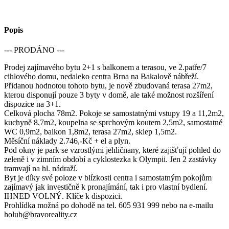
Popis
--- PRODÁNO ---
Prodej zajímavého bytu 2+1 s balkonem a terasou, ve 2.patře/7
cihlového domu, nedaleko centra Brna na Bakalově nábřeží.
Přidanou hodnotou tohoto bytu, je nově zbudovaná terasa 27m2,
kterou disponují pouze 3 byty v domě, ale také možnost rozšíření
dispozice na 3+1.
Celková plocha 78m2. Pokoje se samostatnými vstupy 19 a 11,2m2,
kuchyně 8,7m2, koupelna se sprchovým koutem 2,5m2, samostatné
WC 0,9m2, balkon 1,8m2, terasa 27m2, sklep 1,5m2.
Měsíční náklady 2.746,-Kč + el a plyn.
Pod okny je park se vzrostlými jehličnany, které zajišťují pohled do
zeleně i v zimním období a cyklostezka k Olympii. Jen 2 zastávky
tramvají na hl. nádraží.
Byt je díky své poloze v blízkosti centra i samostatným pokojům
zajímavý jak investičně k pronajímání, tak i pro vlastní bydlení.
IHNED VOLNÝ. Klíče k dispozici.
Prohlídka možná po dohodě na tel. 605 931 999 nebo na e-mailu
holub@bravoreality.cz