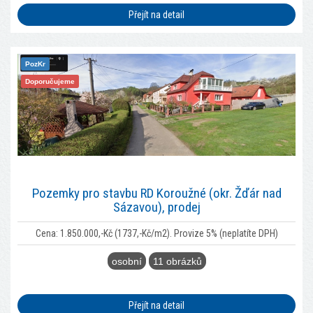
Přejít na detail
PozKr
Doporučujeme
Pozemky pro stavbu RD Koroužné (okr. Žďár nad
Sázavou), prodej
Cena: 1.850.000,-Kč (1737,-Kč/m2). Provize 5% (neplatíte DPH)
osobní
11 obrázků
Přejít na detail