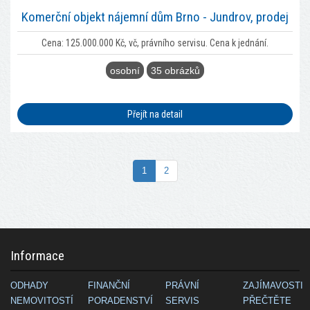
Komerční objekt nájemní dům Brno - Jundrov, prodej
Cena: 125.000.000 Kč, vč, právního servisu. Cena k jednání.
osobní
35 obrázků
Přejít na detail
1
2
Informace
ODHADY
FINANČNÍ
PRÁVNÍ
ZAJÍMAVOSTI
NEMOVITOSTÍ
PORADENSTVÍ
SERVIS
PŘEČTĚTE